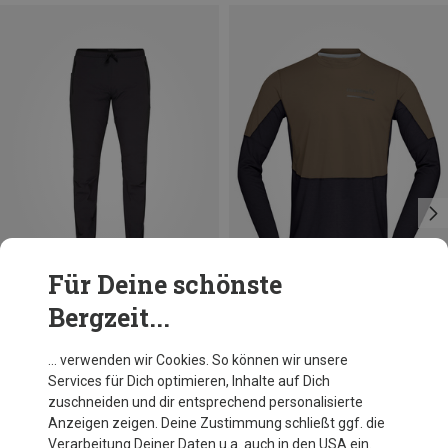
Für Deine schönste
Bergzeit...
Größen
Größen
S
M
XL
S
M
L
XL
Norrona
Norrona
… verwenden wir Cookies. So können wir unsere
Herren Senja Flex1 Trackster Hose
Herren Senja Equaliser Lightweight Longsleeve
Services für Dich optimieren, Inhalte auf Dich
218,95 €
148,95 €
zuschneiden und dir entsprechend personalisierte
Anzeigen zeigen. Deine Zustimmung schließt ggf. die
Verarbeitung Deiner Daten u.a. auch in den USA ein.