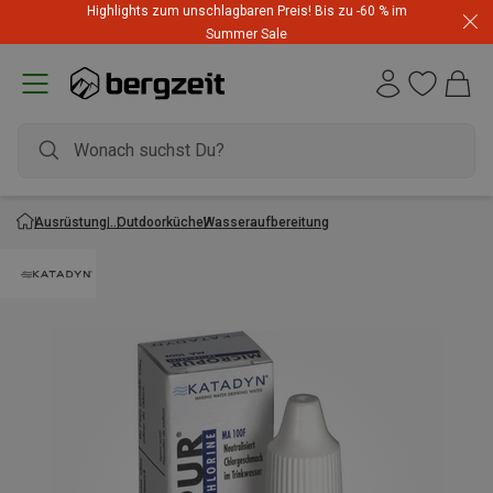
Highlights zum unschlagbaren Preis! Bis zu -60 % im
Summer Sale
Ausrüstung
Outdoorküche
Wasseraufbereitung