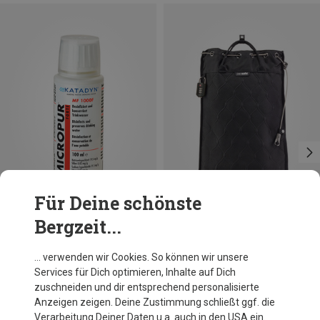
Für Deine schönste
Bergzeit...
Du sparst 27%
Größen
ONE SIZE
Katadyn
… verwenden wir Cookies. So können wir unsere
Micropur Forte MF 1000F
Services für Dich optimieren, Inhalte auf Dich
19,95 €
zuschneiden und dir entsprechend personalisierte
Anzeigen zeigen. Deine Zustimmung schließt ggf. die
Verarbeitung Deiner Daten u.a. auch in den USA ein.