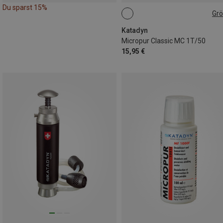
Du sparst 15%
Gr
ONE SIZE
Katadyn
Micropur Classic MC 1T/50
15,95 €