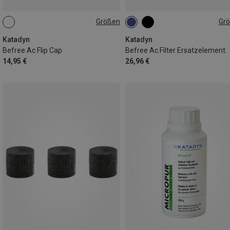
Größen
Gr
ONE SIZE
ONE SIZE
Katadyn
Katadyn
Befree Ac Flip Cap
Befree Ac Filter Ersatzelement
14,95 €
26,96 €