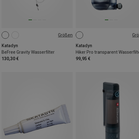
Größen
Gr
10L
ONE SIZE
Katadyn
Katadyn
BeFree Gravity Wasserfilter
Hiker Pro transparent Wasserfilt
130,30 €
99,95 €