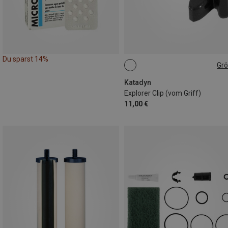
Du sparst 14%
Gr
ONE SIZE
Katadyn
Explorer Clip (vom Griff)
11,00 €