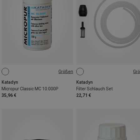
Größen
Gr
ONE SIZE
ONE SIZE
Katadyn
Katadyn
Micropur Classic MC 10.000P
Filter Schlauch Set
35,96 €
22,71 €