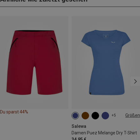
Du sparst 44%
Größen
+5
XS
S
M
L
Salewa
Damen Puez Melange Dry T-Shirt
34,95 €