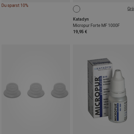
Du sparst 10%
Gr
ONE SIZE
Katadyn
Micropur Forte MF 1000F
19,95 €