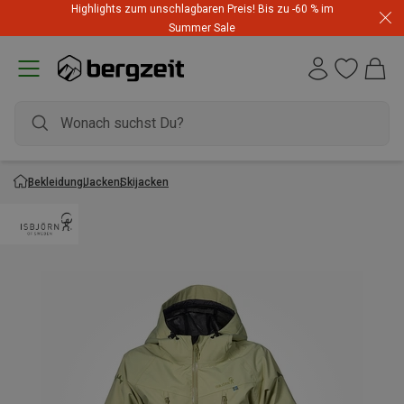
Highlights zum unschlagbaren Preis! Bis zu -60 % im
Summer Sale
Bekleidung
Jacken
Skijacken