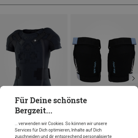
Für Deine schönste
Bergzeit...
Du sparst 16%
Größen
S
M
L
Evoc
… verwenden wir Cookies. So können wir unsere
Kinder Protector Jacke
Services für Dich optimieren, Inhalte auf Dich
182,20 €
zuschneiden und dir entsprechend personalisierte