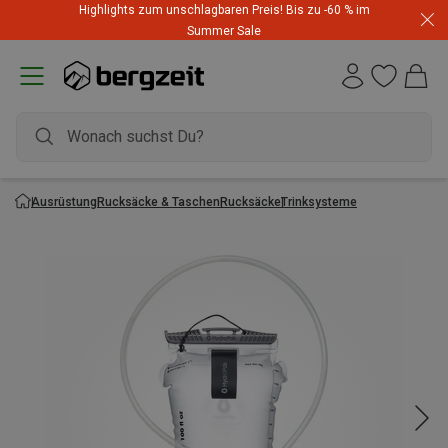
Highlights zum unschlagbaren Preis! Bis zu -60 % im
Summer Sale
Ausrüstung
Rucksäcke & Taschen
Rucksäcke
Trinksysteme