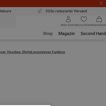
Retoure
CO2e-reduzierter Versand
Mein Konto
Wunschliste
Warenkorb
Shop
Magazin
Second Hand
over, Hoodies, Shirts
Longsleeves Funktion