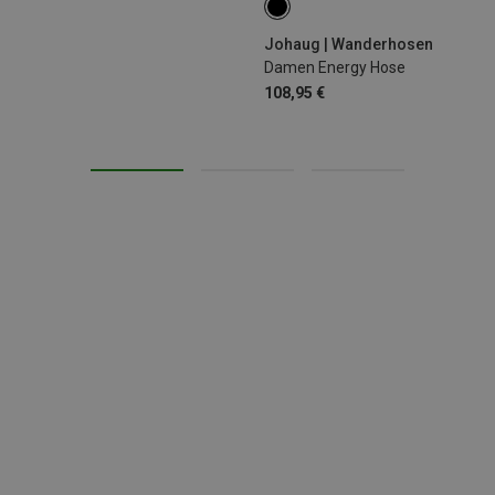
XS
S
M
L
XL
Johaug | Wanderhosen
Damen Energy Hose
108,95 €