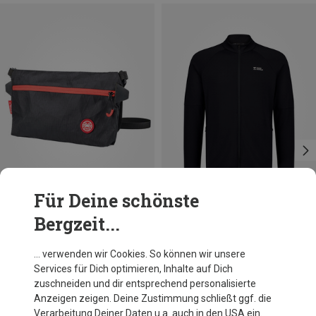
Für Deine schönste
Bergzeit...
Größen
Größen
ONE SIZE
M
L
XL
Pajak
Mons Royale
… verwenden wir Cookies. So können wir unsere
X-Pac Umhängetasche
Herren Quad Merino Fleece Jacke
Services für Dich optimieren, Inhalte auf Dich
24,80 €
179,95 €
zuschneiden und dir entsprechend personalisierte
Anzeigen zeigen. Deine Zustimmung schließt ggf. die
Verarbeitung Deiner Daten u.a. auch in den USA ein.