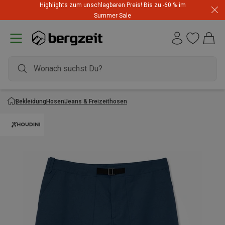
Highlights zum unschlagbaren Preis! Bis zu -60 % im
Summer Sale
Bekleidung
Hosen
Jeans & Freizeithosen