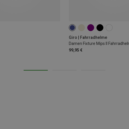
50-57CM
Giro | Fahrradhelme
Damen Fixture Mips II Fahrradhe
99,95 €