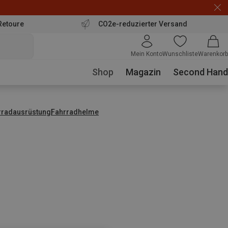
Retoure
CO2e-reduzierter Versand
Mein Konto
Wunschliste
Warenkorb
Shop
Magazin
Second Hand
rradausrüstung
Fahrradhelme