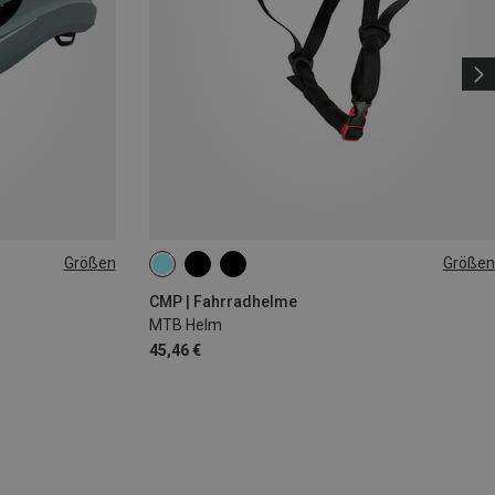
Größen
Größen
55-58CM
59-61CM
CMP | Fahrradhelme
MTB Helm
45,46 €