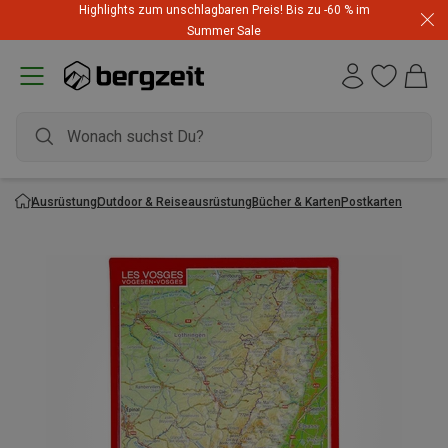
Highlights zum unschlagbaren Preis! Bis zu -60 % im
Summer Sale
Ausrüstung
Outdoor & Reiseausrüstung
Bücher & Karten
Postkarten