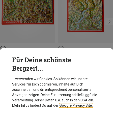
Georelief
Georelief
Für Deine schönste
3D Reliefpostkarte Chiemgauer Alpen
3D Reliefpostkarte Tessin
Bergzeit...
4,95 €
4,95 €
… verwenden wir Cookies. So können wir unsere
Services für Dich optimieren, Inhalte auf Dich
Andere Kunden kauften auch
zuschneiden und dir entsprechend personalisierte
Anzeigen zeigen. Deine Zustimmung schließt ggf. die
Verarbeitung Deiner Daten u.a. auch in den USA ein.
Mehr Infos findest Du auf der
Google Privacy Site.