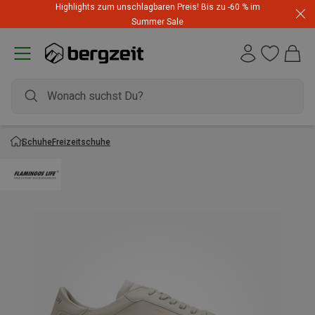
Highlights zum unschlagbaren Preis! Bis zu -60 % im
Summer Sale
Schuhe
Freizeitschuhe