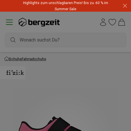
Highlights zum unschlagbaren Preis! Bis zu -60 % im
Summer Sale
Schuhe
Fahrradschuhe