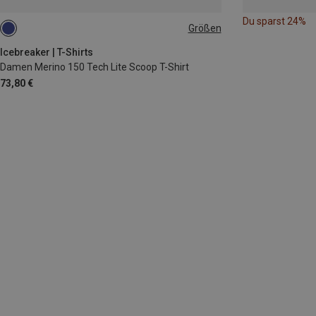
Du sparst 24%
Größen
S
M
L
XL
Icebreaker | T-Shirts
Damen Merino 150 Tech Lite Scoop T-Shirt
73,80 €