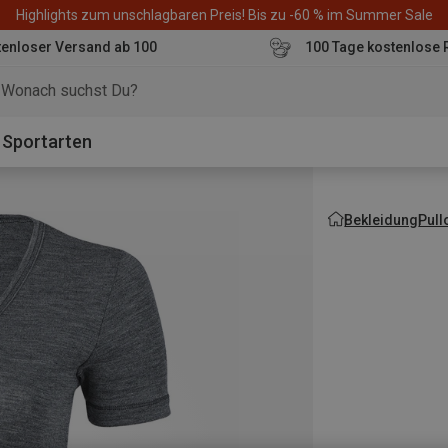
Highlights zum unschlagbaren Preis! Bis zu -60 % im Summer Sale
enloser Versand ab 100
100 Tage kostenlose 
o
Sportarten
Bekleidung
Pull