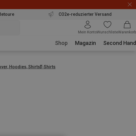
Retoure
CO2e-reduzierter Versand
Mein Konto
Wunschliste
Warenkorb
Shop
Magazin
Second Hand
over, Hoodies, Shirts
T-Shirts