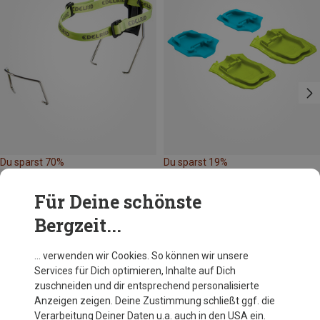
Du sparst 70%
Du sparst 19%
Für Deine schönste
Bergzeit...
… verwenden wir Cookies. So können wir unsere
Services für Dich optimieren, Inhalte auf Dich
Andere Kunden kauften auch
zuschneiden und dir entsprechend personalisierte
Anzeigen zeigen. Deine Zustimmung schließt ggf. die
Verarbeitung Deiner Daten u.a. auch in den USA ein.