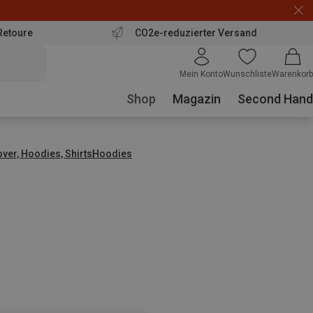
Retoure
CO2e-reduzierter Versand
Mein Konto
Wunschliste
Warenkorb
Shop
Magazin
Second Hand
over, Hoodies, Shirts
Hoodies