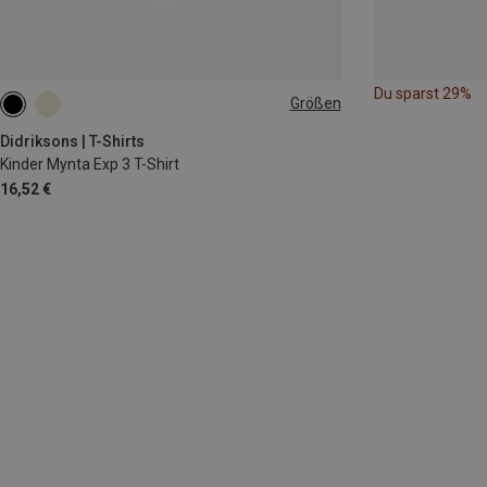
Du sparst 29%
Größen
120
130
170
Didriksons | T-Shirts
Kinder Mynta Exp 3 T-Shirt
16,52 €