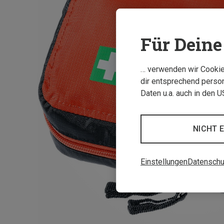
Für Deine 
… verwenden wir Cookies
dir entsprechend person
Daten u.a. auch in den 
NICHT 
Einstellungen
Datenschu