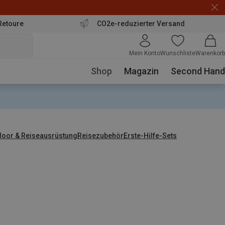
Retoure
CO2e-reduzierter Versand
Mein Konto
Wunschliste
Warenkorb
Shop
Magazin
Second Hand
door & Reiseausrüstung
Reisezubehör
Erste-Hilfe-Sets