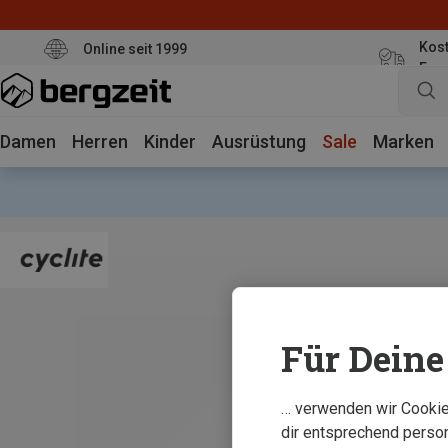
Kost
Online seit 1999
Eur
Damen
Herren
Kinder
Ausrüstung
Sale
Marken
Für Deine 
… verwenden wir Cookies
dir entsprechend person