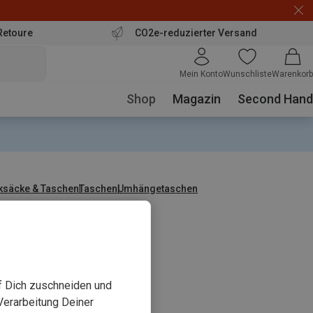
Retoure
CO2e-reduzierter Versand
Mein Konto
Wunschliste
Warenkorb
Shop
Magazin
Second Hand
ksäcke & Taschen
Taschen
Umhängetaschen
uf Dich zuschneiden und
Verarbeitung Deiner