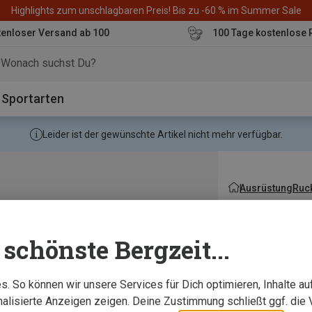
Highlights zum unschlagbaren Preis! Bis zu -60 % im Summer Sale
enloser Versand ab 100
100 Tage kostenlose 
o
Sportarten
Leider ist der gewünschte Artikel nicht mehr verfügbar.
Ausrüstung
Ruc
schönste Bergzeit...
. So können wir unsere Services für Dich optimieren, Inhalte a
alisierte Anzeigen zeigen. Deine Zustimmung schließt ggf. die 