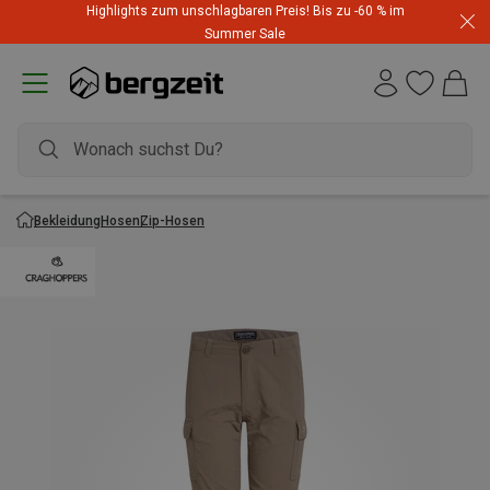
Highlights zum unschlagbaren Preis! Bis zu -60 % im
Summer Sale
Bekleidung
Hosen
Zip-Hosen