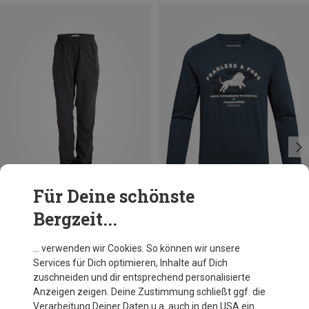
Für Deine schönste
Bergzeit...
Du sparst bis 35%
Größen
116
128
158
Craghoppers
… verwenden wir Cookies. So können wir unsere
Kinder Nosilife Cruz Longsleeve
Services für Dich optimieren, Inhalte auf Dich
35,96 €
zuschneiden und dir entsprechend personalisierte
Anzeigen zeigen. Deine Zustimmung schließt ggf. die
Verarbeitung Deiner Daten u.a. auch in den USA ein.