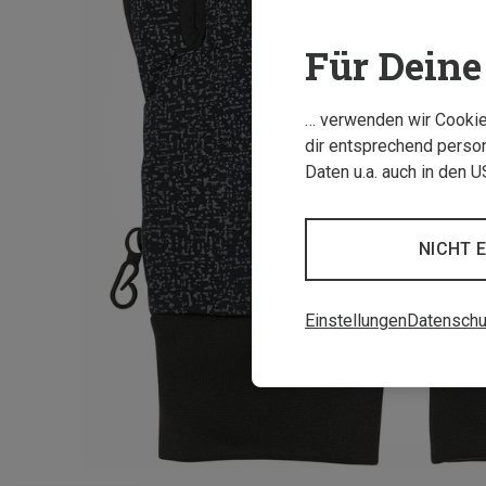
Für Deine 
… verwenden wir Cookies
dir entsprechend person
Daten u.a. auch in den 
NICHT 
Einstellungen
Datenschu