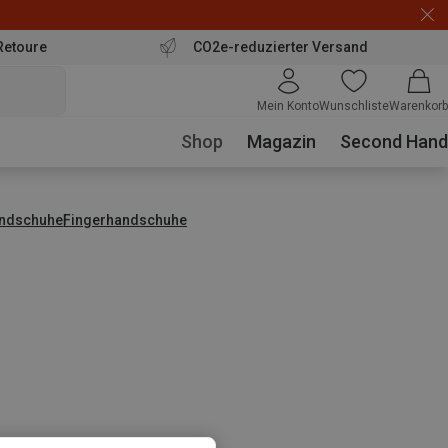
Retoure
CO2e-reduzierter Versand
Mein Konto
Wunschliste
Warenkorb
Shop
Magazin
Second Hand
ndschuhe
Fingerhandschuhe