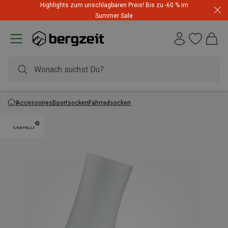
Highlights zum unschlagbaren Preis! Bis zu -60 % im
Summer Sale
Accessoires
Sportsocken
Fahrradsocken