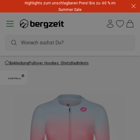
Highlights zum unschlagbaren Preis! Bis zu -60 % im
Summer Sale
Bekleidung
Pullover, Hoodies, Shirts
Radtrikots