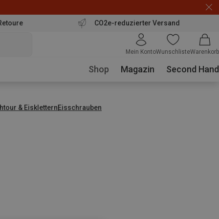
Retoure
CO2e-reduzierter Versand
Mein Konto
Wunschliste
Warenkorb
Shop
Magazin
Second Hand
tour & Eisklettern
Eisschrauben