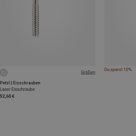
Du sparst 10%
Größen
13CM
21CM
Petzl | Eisschrauben
Laser Eisschraube
52,60 €