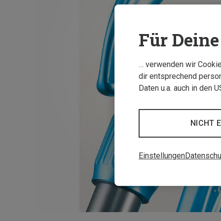
Für Deine 
… verwenden wir Cookies
dir entsprechend person
Daten u.a. auch in den 
NICHT 
Einstellungen
Datenschu