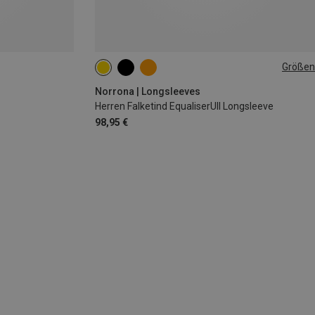
Größen
S
M
L
XL
Norrona | Longsleeves
Herren Falketind EqualiserUll Longsleeve
98,95 €