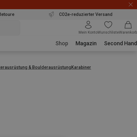
Retoure
CO2e-reduzierter Versand
Mein Konto
Wunschliste
Warenkorb
Shop
Magazin
Second Hand
tterausrüstung & Boulderausrüstung
Karabiner