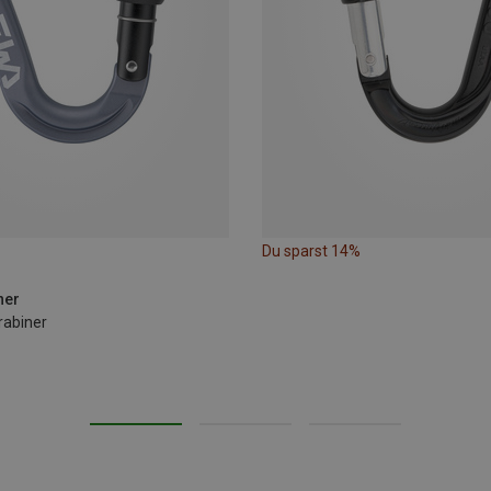
Du sparst 14%
ner
rabiner