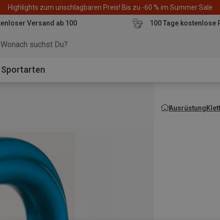
Highlights zum unschlagbaren Preis! Bis zu -60 % im Summer Sale
enloser Versand ab 100
100 Tage kostenlose 
o
Sportarten
Ausrüstung
Kle