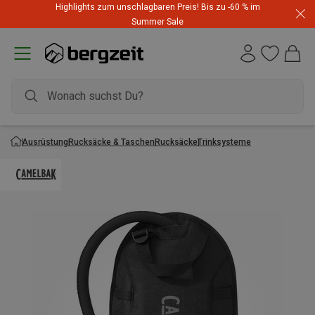
Highlights zum unschlagbaren Preis! Bis zu -60 % im
Summer Sale
Ausrüstung
Rucksäcke & Taschen
Rucksäcke
Trinksysteme