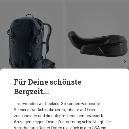
Für Deine schönste
Bergzeit...
Du sparst 17%
Größen
000
Edelrid
… verwenden wir Cookies. So können wir unsere
Fingerrest II Fingerauflage
Services für Dich optimieren, Inhalte auf Dich
17,95 €
zuschneiden und dir entsprechend personalisierte
Anzeigen zeigen. Deine Zustimmung schließt ggf. die
Verarbeitung Deiner Daten u.a. auch in den USA ein.