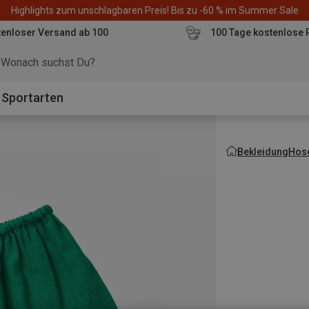
Highlights zum unschlagbaren Preis! Bis zu -60 % im Summer Sale
enloser Versand ab 100
100 Tage kostenlose 
o
Sportarten
Bekleidung
Hos