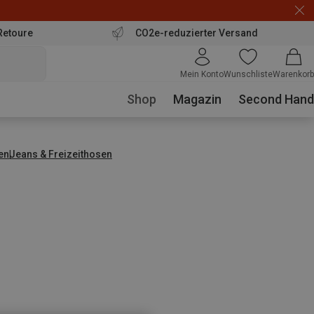
Retoure
CO2e-reduzierter Versand
Mein Konto
Wunschliste
Warenkorb
Shop
Magazin
Second Hand
en
Jeans & Freizeithosen