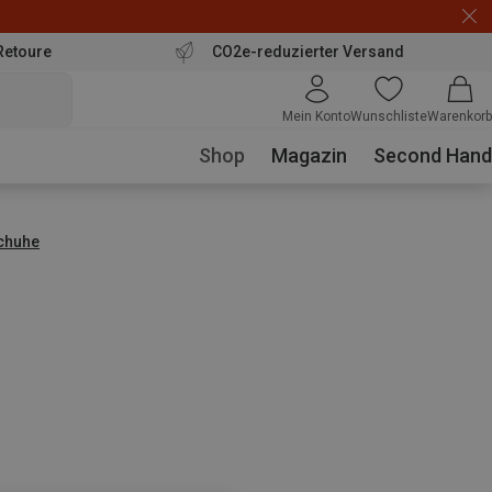
Retoure
CO2e-reduzierter Versand
Mein Konto
Wunschliste
Warenkorb
Shop
Magazin
Second Hand
schuhe