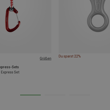
Du sparst 22%
Größen
Express-Sets
 Express Set