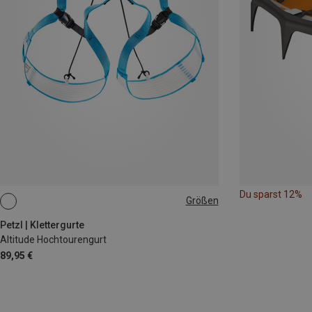
Du sparst 12%
Größen
S-M
M-L
L-XL
Petzl | Klettergurte
Altitude Hochtourengurt
89,95 €