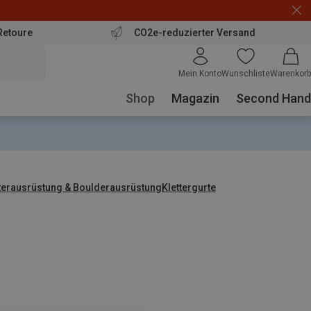
Retoure
CO2e-reduzierter Versand
Mein Konto
Wunschliste
Warenkorb
Shop
Magazin
Second Hand
tterausrüstung & Boulderausrüstung
Klettergurte