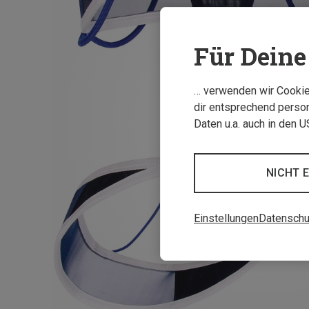
Für Deine 
… verwenden wir Cookies
dir entsprechend person
Daten u.a. auch in den 
NICHT 
Einstellungen
Datenschu