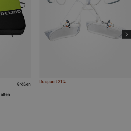
Du sparst 21%
Größen
atten