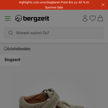
Highlights zum unschlagbaren Preis! Bis zu -60 % im
Summer Sale
Schuhe
Sandalen