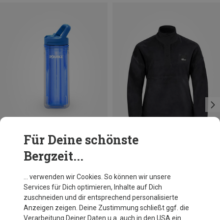
Für Deine schönste
Bergzeit...
Du sparst 16%
Größen
0.6L
Source
… verwenden wir Cookies. So können wir unsere
Eco Tritan Double Wall Trinkflasche
Services für Dich optimieren, Inhalte auf Dich
34,95 €
zuschneiden und dir entsprechend personalisierte
Anzeigen zeigen. Deine Zustimmung schließt ggf. die
Verarbeitung Deiner Daten u.a. auch in den USA ein.