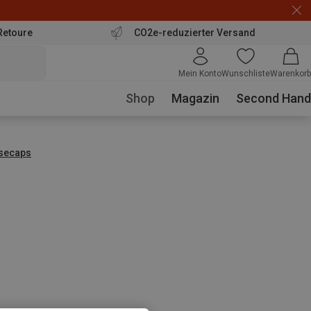
Retoure
CO2e-reduzierter Versand
Mein Konto
Wunschliste
Warenkorb
Shop
Magazin
Second Hand
secaps