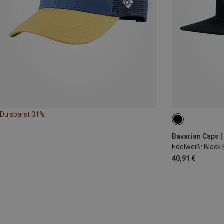
Du sparst 31%
ONE SIZE
Bavarian Caps 
Edelweiß: Black 
40,91 €