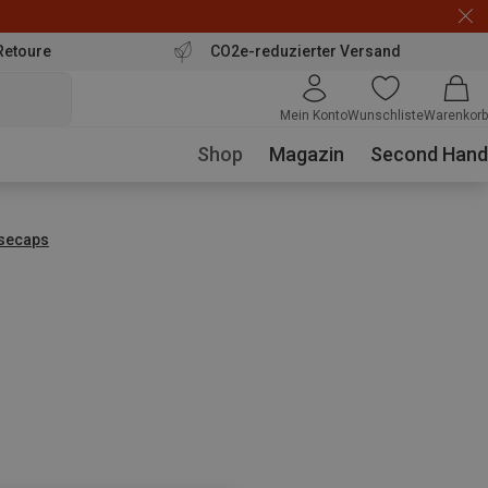
Retoure
CO2e-reduzierter Versand
Mein Konto
Wunschliste
Warenkorb
Shop
Magazin
Second Hand
secaps