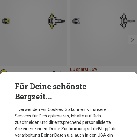
Du sparst 36%
Größen
MANU
AUTO
Dynafit
Für Deine schönste
Low Tech Race 115 Tourenbindung
Bergzeit...
449,95 €
… verwenden wir Cookies. So können wir unsere
Services für Dich optimieren, Inhalte auf Dich
Andere Kunden kauften auch
zuschneiden und dir entsprechend personalisierte
Anzeigen zeigen. Deine Zustimmung schließt ggf. die
Verarbeitung Deiner Daten u.a. auch in den USA ein.