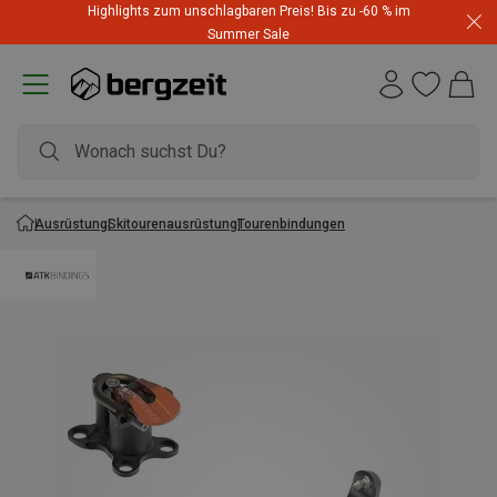
Highlights zum unschlagbaren Preis! Bis zu -60 % im
Summer Sale
Ausrüstung
Skitourenausrüstung
Tourenbindungen