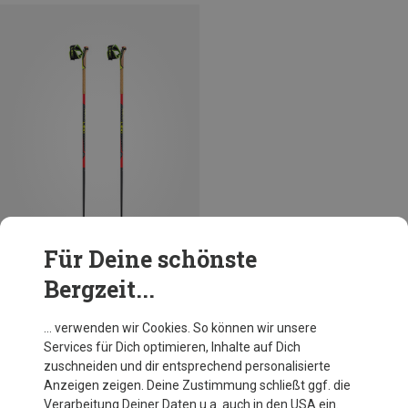
Für Deine schönste
Bergzeit...
Größen
115CM
140CM
Leki
… verwenden wir Cookies. So können wir unsere
Mezza Race Skistöcke
Services für Dich optimieren, Inhalte auf Dich
129,95 €
zuschneiden und dir entsprechend personalisierte
Anzeigen zeigen. Deine Zustimmung schließt ggf. die
Verarbeitung Deiner Daten u.a. auch in den USA ein.