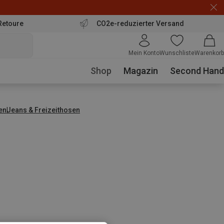
Retoure
CO2e-reduzierter Versand
Mein Konto
Wunschliste
Warenkorb
Shop
Magazin
Second Hand
en
Jeans & Freizeithosen