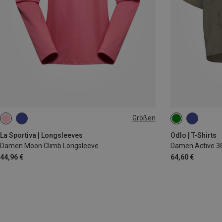
Größen
XS
S
M
L
XS
La Sportiva | Longsleeves
Odlo | T-Shirts
Damen Moon Climb Longsleeve
Damen Active 365
44,96 €
64,60 €