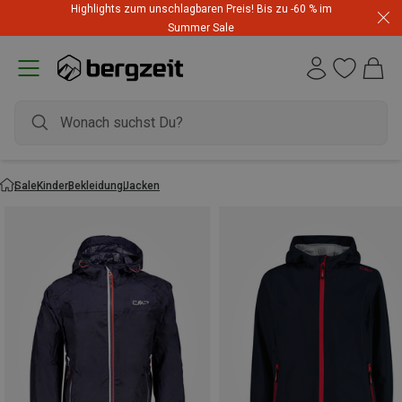
Highlights zum unschlagbaren Preis! Bis zu -60 % im
Summer Sale
Sale
Kinder
Bekleidung
Jacken