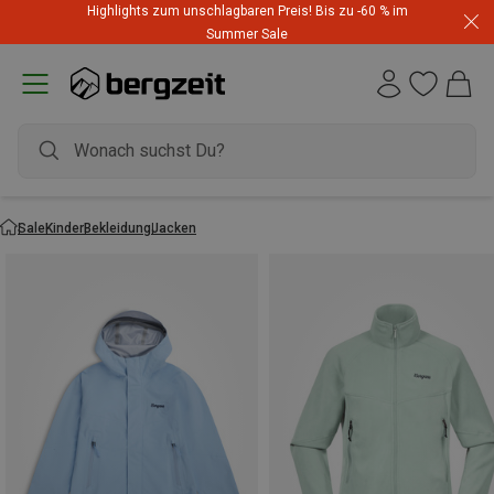
Highlights zum unschlagbaren Preis! Bis zu -60 % im
Summer Sale
Sale
Kinder
Bekleidung
Jacken