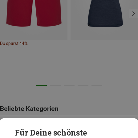
Du sparst 44%
Beliebte Kategorien
Für Deine schönste
BEKLEIDUNG