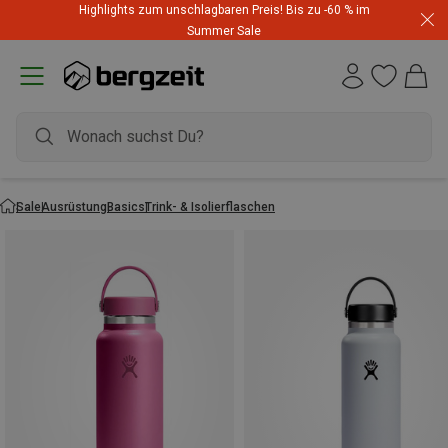
Highlights zum unschlagbaren Preis! Bis zu -60 % im
Summer Sale
Sale
Ausrüstung
Basics
Trink- & Isolierflaschen