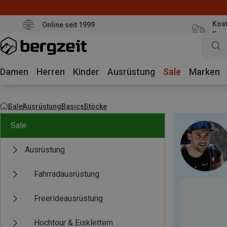
Kost
Online seit 1999
Eur
Damen
Herren
Kinder
Ausrüstung
Sale
Marken
Sale
Ausrüstung
Basics
Stöcke
Sale
Ausrüstung
Fahrradausrüstung
Freerideausrüstung
Hochtour & Eisklettern