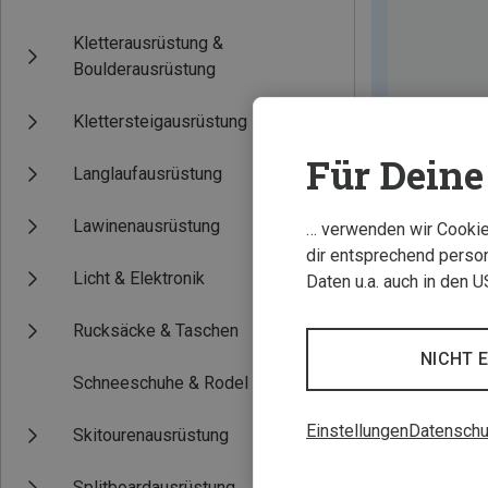
Kletterausrüstung &
Boulderausrüstung
Klettersteigausrüstung
Für Deine 
Langlaufausrüstung
Lawinenausrüstung
… verwenden wir Cookies
dir entsprechend person
Licht & Elektronik
Daten u.a. auch in den 
Rucksäcke & Taschen
NICHT 
Schneeschuhe & Rodel
Einstellungen
Datenschu
Skitourenausrüstung
Splitboardausrüstung