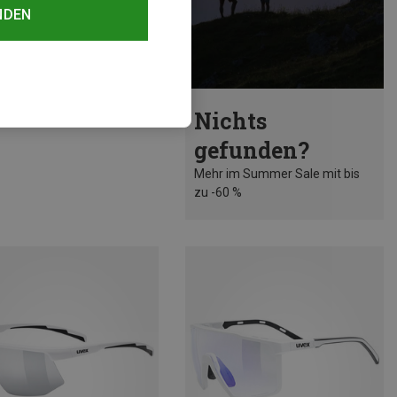
NDEN
rst 40%
Nichts
gefunden?
Mehr im Summer Sale mit bis
zu -60 %