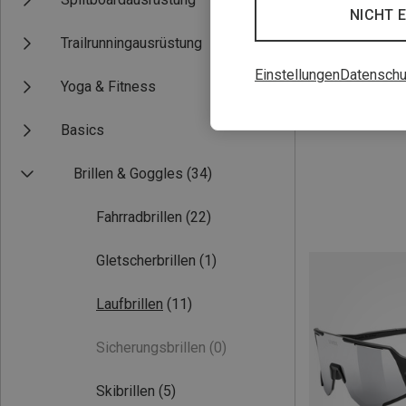
NICHT 
Trailrunningausrüstung
Einstellungen
Datenschu
Yoga & Fitness
Du sparst 33%
Basics
Brillen & Goggles
(34)
Fahrradbrillen
(22)
Gletscherbrillen
(1)
Laufbrillen
(11)
Sicherungsbrillen
(0)
Skibrillen
(5)