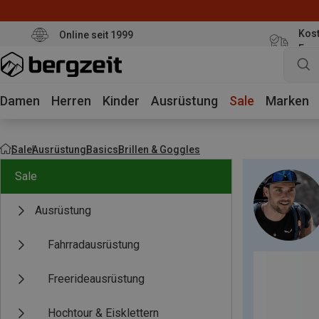
Kost
Online seit 1999
Eur
Damen
Herren
Kinder
Ausrüstung
Sale
Marken
Sale
Ausrüstung
Basics
Brillen & Goggles
Sale
Ausrüstung
Fahrradausrüstung
Freerideausrüstung
Hochtour & Eisklettern