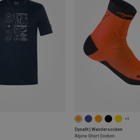
+3
35|36|37|38
39|40|41|42
43
Dynafit | Wandersocken
Alpine Short Socken