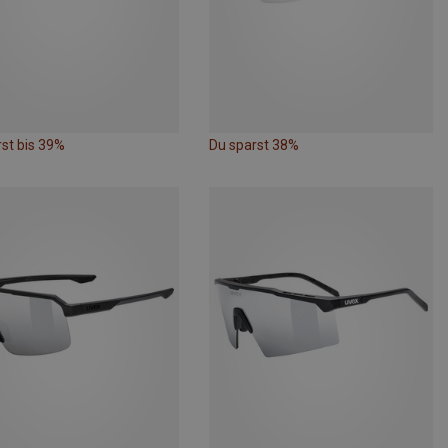
st bis 39%
Du sparst 38%