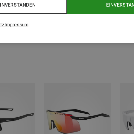
EINVERSTANDEN
EINVERSTA
tz
Impressum
Du sparst 40%
Du spa