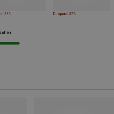
rst 33%
Du sparst 32%
esehen