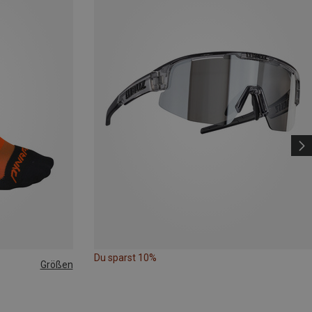
Du sparst 10%
Größen
|44|45|46