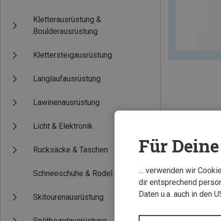
Kletterausrüstung &
Boulderausrüstung
Klettersteigausrüstung
Langlaufausrüstung
Lawinenausrüstung
Licht & Elektronik
Für Deine 
Rucksäcke & Taschen
… verwenden wir Cookies
Schneeschuhe & Rodel
dir entsprechend person
Daten u.a. auch in den 
Skitourenausrüstung
Splitboardausrüstung