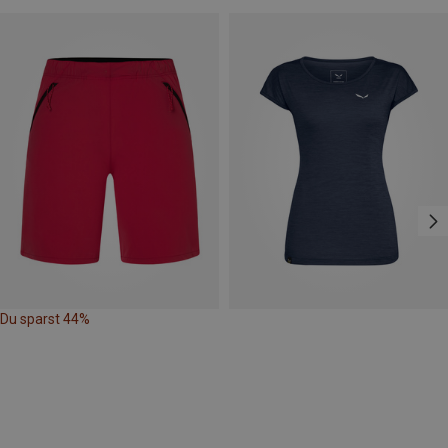
Du sparst 44%