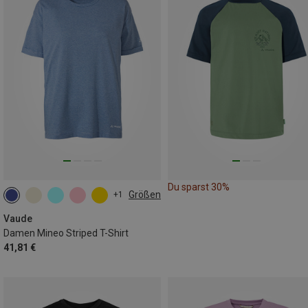
Du sparst 30%
Größen
+1
XXS
XS
S
M
XL
Vaude
Damen Mineo Striped T-Shirt
41,81 €