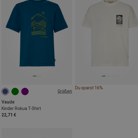
Du sparst 16%
Größen
104
110|116
122|128
134|140
146|152
Vaude
Kinder Rokua T-Shirt
22,71 €