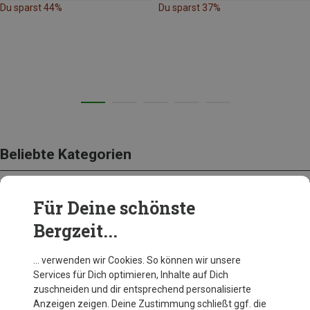
Du sparst 44%
Du sparst 37%
Beliebte Kategorien
Für Deine schönste
BEKLEIDUNG
Bergzeit...
… verwenden wir Cookies. So können wir unsere
Services für Dich optimieren, Inhalte auf Dich
zuschneiden und dir entsprechend personalisierte
Anzeigen zeigen. Deine Zustimmung schließt ggf. die