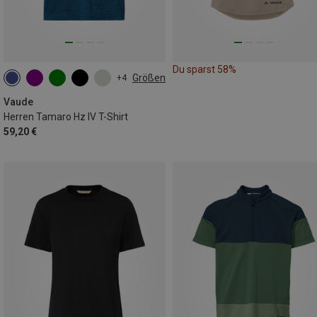
Du sparst 58%
Größen
+4
S
M
L
XXL
Vaude
Herren Tamaro Hz IV T-Shirt
59,20 €