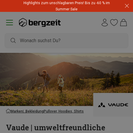
Highlights zum unschlagbaren Preis! Bis zu -60 % im
Summer Sale
Marken
Bekleidung
Pullover, Hoodies, Shirts
Vaude | umweltfreundliche