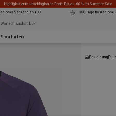
Highlights zum unschlagbaren Preis! Bis zu -60 % im Summer Sale
enloser Versand ab 100
100 Tage kostenlose 
o
Sportarten
Bekleidung
Pull