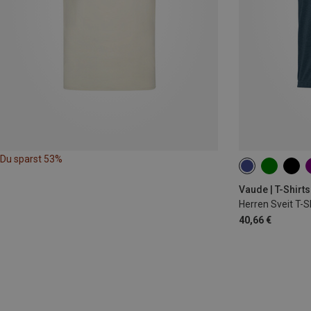
Du sparst 53%
S
M
L
Vaude | T-Shirts
Herren Sveit T-S
40,66 €