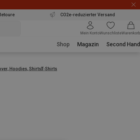
Retoure
CO2e-reduzierter Versand
Mein Konto
Wunschliste
Warenkorb
Shop
Magazin
Second Hand
over, Hoodies, Shirts
T-Shirts