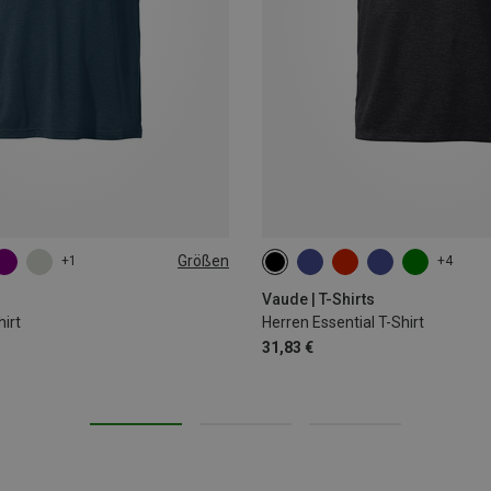
Größen
+1
+4
XL
XXL
3XL
Vaude | T-Shirts
hirt
Herren Essential T-Shirt
31,83 €