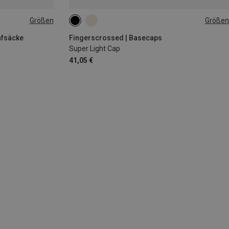
Größen
Größen
ONE SIZE
afsäcke
Fingerscrossed | Basecaps
Super Light Cap
41,05 €