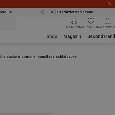
Retoure
CO2e-reduzierter Versand
Mein Konto
Wunschliste
Warenkorb
Shop
Magazin
Second Hand
hlafsäcke & Isomatten
Kunstfaserschlafsäcke