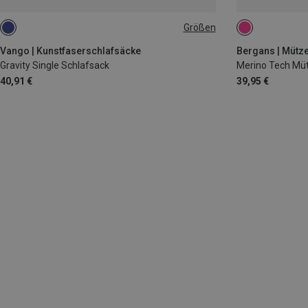
Größen
MAX. 200CM
ONE SIZE
Vango | Kunstfaserschlafsäcke
Bergans | Mütz
Gravity Single Schlafsack
Merino Tech Mü
40,91 €
39,95 €