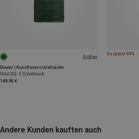
Du sparst 44%
Größen
MAX. 200CM | RIGHT
MAX. 200CM | LEFT
Deuter | Kunstfaserschlafsäcke
Orbit SQ -5 Schlafsack
149,95 €
Andere Kunden kauften auch