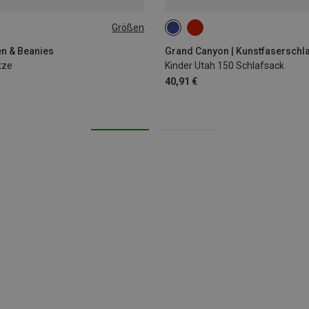
Größen
MAX. 150CM
en & Beanies
Grand Canyon | Kunstfaserschl
tze
Kinder Utah 150 Schlafsack
40,91 €