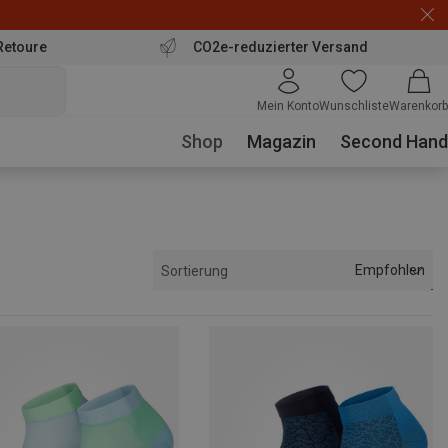
Retoure
CO2e-reduzierter Versand
Mein Konto
Wunschliste
Warenkorb
Shop
Magazin
Second Hand
Empfohlen
Sortierung