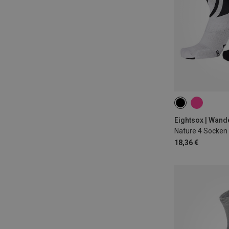
35|36|37|38
42|43|44
45|
Eightsox | Wan
Nature 4 Socken
18,36 €