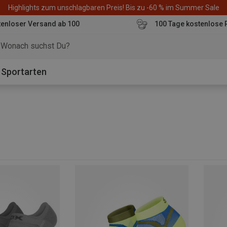
Highlights zum unschlagbaren Preis! Bis zu -60 % im Summer Sale
enloser Versand ab 100
100 Tage kostenlose 
o
Sportarten