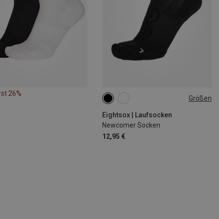
rst 26%
Größen
35|36|37|38
39|40|41
42|43|44
45|46|47
Eightsox | Laufsocken
Newcomer Socken
12,95 €