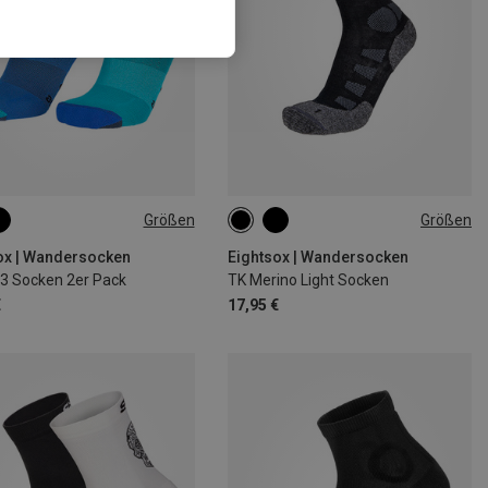
Größen
Größen
|37|38
39|40|41
35|36|37|38
42|43|44
|44
45|46|47
45|46|47
ox | Wandersocken
Eightsox | Wandersocken
 3 Socken 2er Pack
TK Merino Light Socken
€
17,95 €