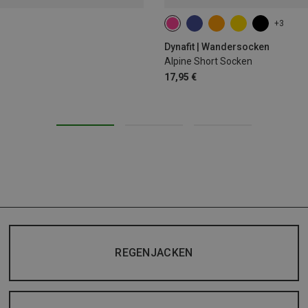
+3
35|36|37|38
39|40|41|42
43
Dynafit | Wandersocken
Alpine Short Socken
17,95 €
REGENJACKEN