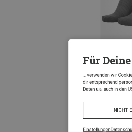
Für Deine 
35|36|37|38
42|43|44
45|
Eightsox | Freiz
… verwenden wir Cookies
Sneaker Merino 
dir entsprechend person
12,95 €
Daten u.a. auch in den 
NICHT 
Einstellungen
Datenschu