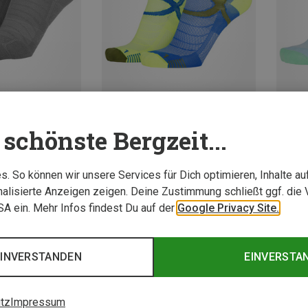
schönste Bergzeit...
Größen
Größen
+3
39|40|41
35|36|37|38
39|40|41
35|36
46|47
42|43|44
45|46|47
42|43
eitsocken
Eightsox | Laufsocken
Eights
. So können wir unsere Services für Dich optimieren, Inhalte a
Socken 2er Pack
Sport Color 3 Socken 2er Pack
Sport C
alisierte Anzeigen zeigen. Deine Zustimmung schließt ggf. die 
13,76 €
13,76 
USA ein. Mehr Infos findest Du auf der
Google Privacy Site.
EINVERSTANDEN
EINVERSTA
tz
Impressum