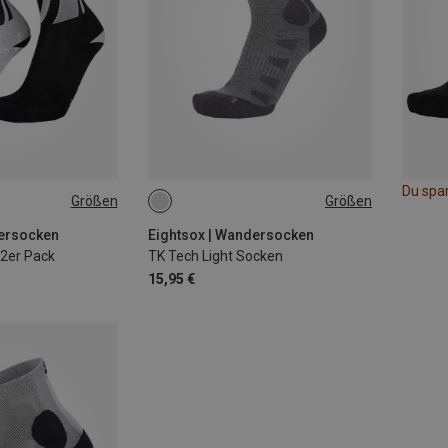
Du spa
Größen
Größen
39|40|41
35|36|37|38
45|46|47
46|47
dersocken
Eightsox | Wandersocken
 2er Pack
TK Tech Light Socken
15,95 €