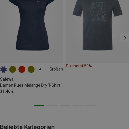
Du sparst 59%
Größen
+4
M
L
XL
XXL
Salewa
Damen Puez Melange Dry T-Shirt
31,46 €
Beliebte Kategorien