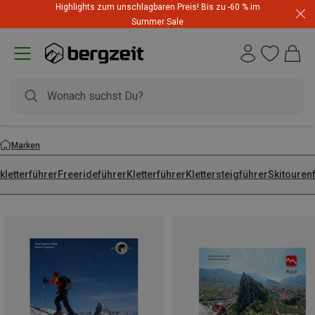
Highlights zum unschlagbaren Preis! Bis zu -60 % im
Summer Sale
Marken
kletterführer
Freerideführer
Kletterführer
Klettersteigführer
Skitouren