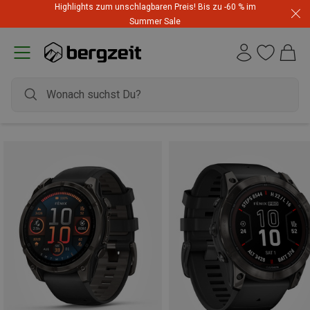
Highlights zum unschlagbaren Preis! Bis zu -60 % im
Summer Sale