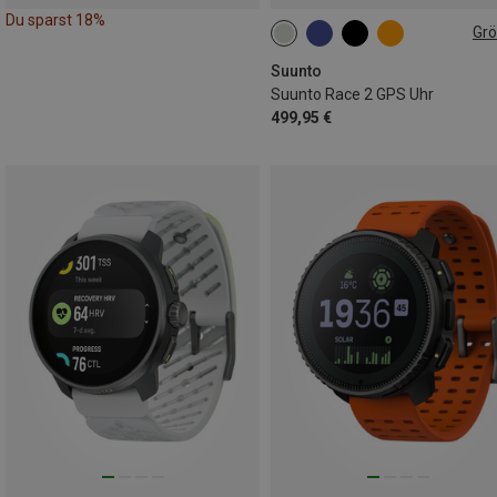
Du sparst 18%
Gr
49MM
Suunto
Suunto Race 2 GPS Uhr
499,95 €