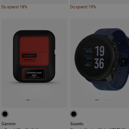
Du sparst 18%
Du sparst 19%
Garmin
Suunto