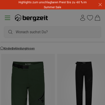
Highlights zum unschlagbaren Preis! Bis zu -60 % im
Summer Sale
Kinder
Bekleidung
Hosen